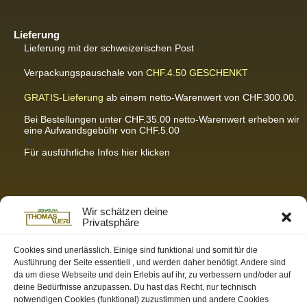
Lieferung
Lieferung mit der schweizerischen Post
Verpackungspauschale von
CHF.4.50
GESCHENKT
GRATIS-Lieferung
ab einem netto-Warenwert von CHF.300.00.
Bei Bestellungen unter CHF.35.00 netto-Warenwert erheben wir
eine Aufwandsgebühr von CHF.5.00
<br
Für ausführliche Infos hier klicken
Partnerseiten / Empfehlungen
Wir schätzen deine
Privatsphäre
K-Wellness – Karin Meier
Massagen und Kosmetik. Gönnen Sie sich was Gutes.
Cookies sind unerlässlich. Einige sind funktional und somit für die
Ausführung der Seite essentiell , und werden daher benötigt. Andere sind
S&S Informatik GmbH
da um diese Webseite und dein Erlebis auf ihr, zu verbessern und/oder auf
Ihr Partner für zukunftsorientierte Informatik
deine Bedürfnisse anzupassen. Du hast das Recht, nur technisch
notwendigen Cookies (funktional) zuzustimmen und andere Cookies
Swiss-skymodel