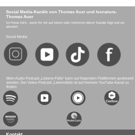
Social Media-Kanäle von Thomas Auer und Isonatura-
Thomas Auer
Ich freue mich , wenn Ihr mir auf einem oder mehreren dieser Kanäle folgt und sie
aboniert.
Social Media:
Mein Audio-Podcast „Lebens-Fülle“ kann auf folgenden Plattformen gestreamt
werden. Der Video-Podcast „Lebensfülle ist auf meinem YouTube-Kanal zu
finden.
Kontakt