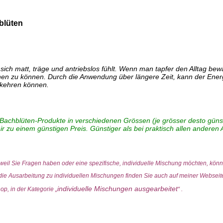
blüten
ich matt, träge und antriebslos fühlt. Wenn man tapfer den Alltag bewä
hen zu können. Durch die Anwendung über längere Zeit, kann der Energi
 kehren können.
 Bachblüten-Produkte in verschiedenen Grössen (je grösser desto günsti
r zu einem günstigen Preis. Günstiger als bei praktisch allen anderen 
 weil Sie Fragen haben oder eine spezifische, individuelle Mischung möchten, kön
 die Ausarbeitung zu individuellen Mischungen finden Sie auch auf meiner Websei
individuelle Mischungen ausgearbeitet
op, in der Kategorie „
“ .
 Bach-Blüten-Tropfen. Standard: Original-Bach-Blüten-Essenzen (Flower-Stock), Mineralisiertes Wasser, Ethanoluem (Fine Cognac France / Eau de Vie Germany) Enthält ca. 15.5% Vol. Alkohol. Info:
ropfen auch in Getränke geben und auf diese Art einnehmen.Bachblüten können nicht überdosiert werden. Deshalb können bei Bedürfnis, nach Ihrem ermessen, auch mehr als 4x pro Tag, Tropfen 
attierte) Preis direkt berechnet. Info: Da ich die Tropfen, Sprays, Globuli usw. in einem grösseren Gebinde (z.B. Tropfen 50ml.) anbiete (die meisten anderen Bachblütenanbieter bieten z.B. die T