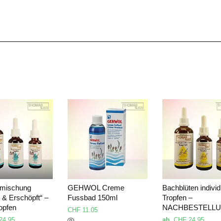
o wenn Sie Fragen zu den Bachblüten haben, können Sie mich gerne auch telefonisch kontaktieren. Bei mir bezahlen Sie nur die Produkte und bei individuell ausgearbeiteten, persönlichen Produk
mischung
GEHWOL Creme
Bachblüten individ
s & Erschöpft“ –
Fussbad 150ml
Tropfen –
opfen
NACHBESTELL
CHF
11.05
24.95
ab
CHF
24.95