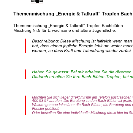
Themenmischung „Energie & Tatkraft“ Tropfen Bach
Themenmischung „Energie & Tatkraft“ Tropfen Bachblüten
Mischung Nr.5 für Erwachsene und ältere Jugendliche.
Beschreibung: Diese Mischung ist hilfreich wenn man s
hat, dass einem jegliche Energie fehlt um weiter mac
werden, so dass Kraft und Tatendrang wieder zurück
Haben Sie gewusst: Bei mir erhalten Sie die diversen
Dadurch erhalten Sie Ihre Bach-Blüten-Tropfen, bei mi
Möchten Sie sich lieber direkt mit mir am Telefon austuaschen
400 93 97 anrufen. Die Beratung zu den Bach-Blüten ist gratis.
Weitere genaue Infos über die Bach-Blüten, die Beratung und
Fenster geöffnet)
Oder bestellen Sie eine individuelle Mischung direkt hier im Sh
Themenmischung „Energie & Tatkraft“ Tropfen 50ml. Wenn man sich matt, träge und antriebslos fühlt. Wenn man tapfer den Alltag bewältigt, aber das Gefühl hat,Zusammensetzung
Monate. Anwendung Bach-Blüten Tropfen. Nehmen Sie 4x pro Tag 8 Tropfen. Einfach direkt aus der Flasche auf die Zunge. Möglichst lange im Mund belassen. Sie können die T
auch als 2er- und 3er-Sets zu einem jeweils dem Set entsprechend günstigeren Preis, als das Einzelprodukt. Wenn Sie beim Produkt ein Set auswählen, wird der entsprechende (rab