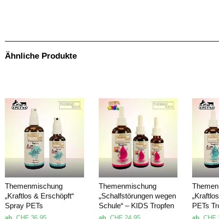
bei vielen anderen Anbietern. Weiters kommt bei den Sets noch der Setpreis (Mengenrabatt) zum Tragen.Ebenfalls ist bei mir eine Bach-Blüten Beratung im Vorfeld GRATIS. Als
Ähnliche Produkte
Themenmischung
Themenmischung
Themen
„Kraftlos & Erschöpft“
„Schalfstörungen wegen
„Kraftlo
Spray PETs
Schule“ – KIDS Tropfen
PETs Tr
ab
CHF
36.95
ab
CHF
24.95
ab
CHF