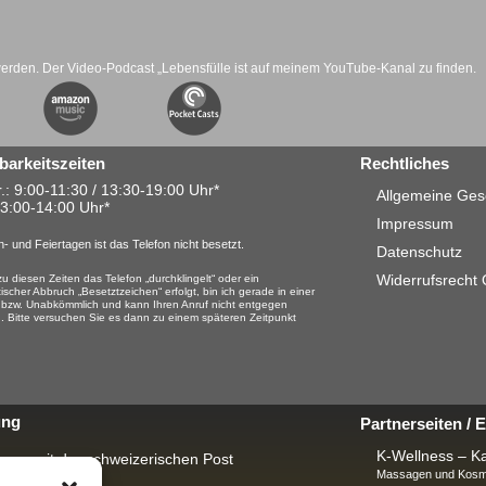
werden. Der Video-Podcast „Lebensfülle ist auf meinem YouTube-Kanal zu finden.
barkeitszeiten
Rechtliches
.: 9:00-11:30 / 13:30-19:00 Uhr*
Allgemeine Ges
13:00-14:00 Uhr*
Impressum
- und Feiertagen ist das Telefon nicht besetzt.
Datenschutz
Widerrufsrecht
u diesen Zeiten das Telefon „durchklingelt“ oder ein
ischer Abbruch „Besetztzeichen“ erfolgt, bin ich gerade in einer
 bzw. Unabkömmlich und kann Ihren Anruf nicht entgegen
 Bitte versuchen Sie es dann zu einem späteren Zeitpunkt
ung
Partnerseiten /
K-Wellness – Ka
rung mit der schweizerischen Post
Massagen und Kosme