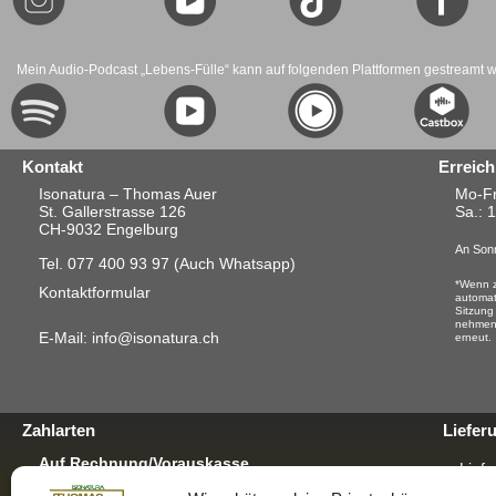
Mein Audio-Podcast „Lebens-Fülle“ kann auf folgenden Plattformen gestreamt 
Kontakt
Erreich
Isonatura – Thomas Auer
Mo-Fr
St. Gallerstrasse 126
Sa.
: 
CH-9032 Engelburg
An Sonn
Tel. 077 400 93 97
(Auch Whatsapp)
*Wenn z
Kontaktformular
automat
Sitzung
nehmen.
E-Mail: info@isonatura.ch
erneut.
Zahlarten
Liefer
Auf Rechnung/Vorauskasse
Liefe
Für E-Banking, Bankauftrag oder mit EZS für