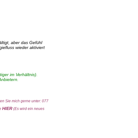
ltigt, aber das Gefühl
efluss wieder aktiviert
ger im Verhältnis).
Anbietern.
nen Sie mich gerne unter: 077
HIER
te
(Es wird ein neues
 Die Haltbarkeit bzw. die Verbrauchsempfehlung für die volle Wirksamkeit beträgt ca. 6
eingenommen werden.Die Bach-Blüten Tropfen, Globuli, Sprays und Roll-Ons gibt es
ropfen in 20ml. oder 30ml. Flaschen) sind meine Produkte im Verhältnis günstiger als