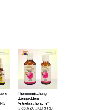
.
.
.
.
ten eine Ausarbeitungspauschale von CHF. 35.00
uelle
Themenmischung
„Lernproblem
UNG
Antriebsschwäche“
Globuli ZUCKERFREI