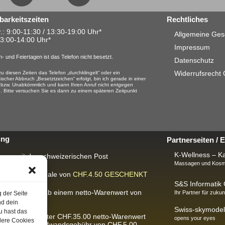
barkeitszeiten
Rechtliches
.: 9:00-11:30 / 13:30-19:00 Uhr*
Allgemeine Ges
13:00-14:00 Uhr*
Impressum
- und Feiertagen ist das Telefon nicht besetzt.
Datenschutz
Widerrufsrecht
u diesen Zeiten das Telefon „durchklingelt“ oder ein
ischer Abbruch „Besetztzeichen“ erfolgt, bin ich gerade in einer
 bzw. Unabkömmlich und kann Ihren Anruf nicht entgegen
 Bitte versuchen Sie es dann zu einem späteren Zeitpunkt
ung
Partnerseiten /
K-Wellness – Ka
rung mit der schweizerischen Post
Massagen und Kosme
ackungspauschale von
CHF.4.50
GESCHENKT
S&S Informati
IS-Lieferung
ab einem netto-Warenwert von
Ihr Partner für zukun
g der Seite
300.00.
nd dein
Swiss-skymodel
u hast das
Bestellungen unter CHF.35.00 netto-Warenwert
opens your eyes
dere Cookies
ben wir eine Aufwandsgebühr von CHF.5.00