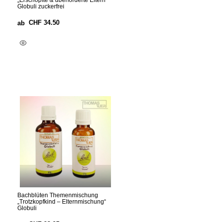
„Erschöpfte & überforderte Eltern“
Globuli zuckerfrei
CHF
34.50
ab
Ausführung Wählen
Bachblüten Themenmischung
„Trotzkopfkind – Elternmischung“
Globuli