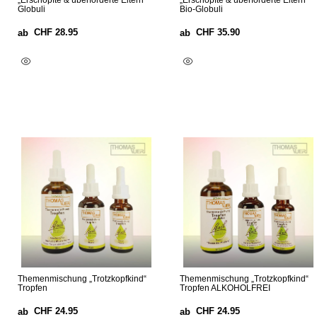
„Erschöpfte & überforderte Eltern“
„Erschöpfte & überforderte Eltern“
Globuli
Bio-Globuli
CHF
28.95
CHF
35.90
ab
ab
Ausführung Wählen
Ausführung Wählen
Themenmischung „Trotzkopfkind“
Themenmischung „Trotzkopfkind“
Tropfen
Tropfen ALKOHOLFREI
CHF
24.95
CHF
24.95
ab
ab