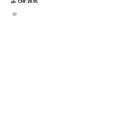
CHF
28.95
ab
Ausführung Wählen