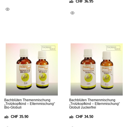
CHF
36.95
ab
Ausführung Wählen
Ausführung Wählen
Bachblüten Themenmischung
Bachblüten Themenmischung
„Trotzkopfkind – Elternmischung“
„Trotzkopfkind – Elternmischung“
Bio-Globuli
Globuli zuckerfrei
CHF
35.90
CHF
34.50
ab
ab