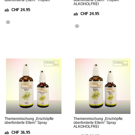
überforderte Eltern“ Tropfen
überforderte Eltern“ Tropfen
ALKOHOLFREI
CHF
24.95
ab
CHF
24.95
ab
Ausführung Wählen
Ausführung Wählen
Themenmischung „Erschöpfte
Themenmischung „Erschöpfte
überforderte Eltern“ Spray
überforderte Eltern“ Spray
ALKOHOLFREI
CHF
36.95
ab