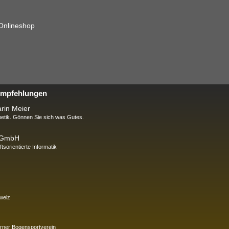
 Onlineshop
 Empfehlungen
rin Meier
tik. Gönnen Sie sich was Gutes.
k GmbH
ftsorientierte Informatik
weiz
rner Bogensportverein