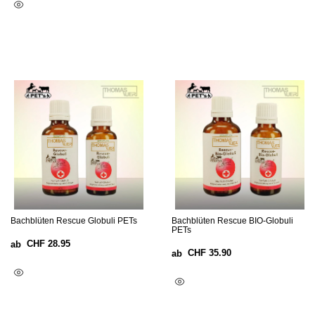
Ausführung Wählen
Bachblüten Rescue Globuli PETs
Bachblüten Rescue BIO-Globuli
PETs
CHF
28.95
ab
CHF
35.90
ab
Ausführung Wählen
Ausführung Wählen