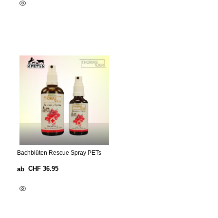
Ausführung Wählen
Bachblüten Rescue Spray PETs
CHF
36.95
ab
Ausführung Wählen