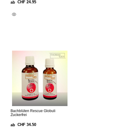
CHF
24.95
ab
Ausführung Wählen
Bachblüten Rescue Globuli
Zuckerfrei
CHF
34.50
ab