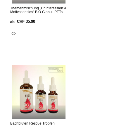
Themenmischung „Uninteressiert &
Motivationslos“ BIO-Globuli PETs
CHF
35.90
ab
Ausführung Wählen
Bachblüten Rescue Tropfen