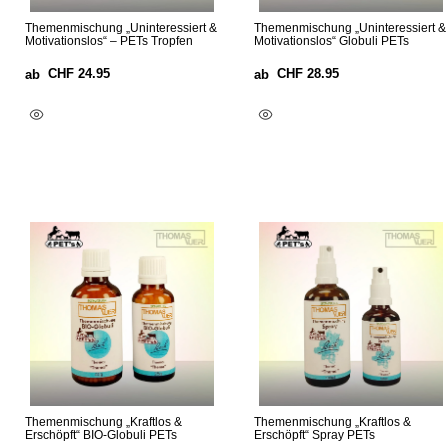
Themenmischung „Uninteressiert &
Themenmischung „Uninteressiert &
Motivationslos“ – PETs Tropfen
Motivationslos“ Globuli PETs
CHF
24.95
CHF
28.95
ab
ab
Ausführung Wählen
Ausführung Wählen
Themenmischung „Kraftlos &
Themenmischung „Kraftlos &
Erschöpft“ BIO-Globuli PETs
Erschöpft“ Spray PETs