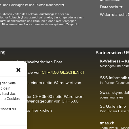
- und Feiertagen ist das Telefon nicht besetzt.
Datenschutz
Widerrufsrecht
u diesen Zeiten das Telefon „durchklingelt“ oder ein
ischer Abbruch „Besetztzeichen“ erfolgt, bin ich gerade in einer
 bzw. Unabkömmlich und kann Ihren Anruf nicht entgegen
 Bitte versuchen Sie es dann zu einem späteren Zeitpunkt
ung
Partnerseiten /
K-Wellness – Ka
rung mit der schweizerischen Post
Massagen und Kosme
ackungspauschale von
CHF.4.50
GESCHENKT
S&S Informati
IS-Lieferung
ab einem netto-Warenwert von
Ihr Partner für zukun
g der Seite
300.00.
nd dein
Swiss-skymodel
u hast das
Bestellungen unter CHF.35.00 netto-Warenwert
opens your eyes
dere Cookies
ben wir eine Aufwandsgebühr von CHF.5.00
St. Gallen Info
findest du
usführliche Infos hier klicken
Dein Tor zur Ostsch
tmas.ch
Team Mystic – Mode