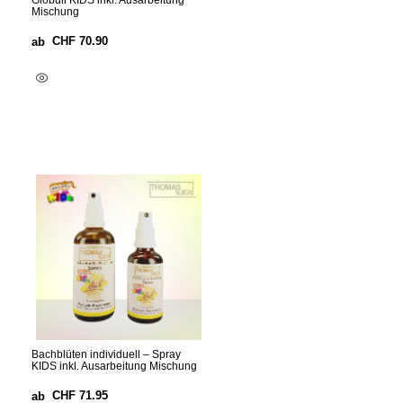
Globuli KIDS inkl. Ausarbeitung
Mischung
CHF
70.90
ab
Optionen Wählen
Bachblüten individuell – Spray
KIDS inkl. Ausarbeitung Mischung
CHF
71.95
ab