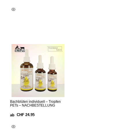
Optionen Wählen
Bachblüten individuell – Tropfen
PETs – NACHBESTELLUNG
CHF
24.95
ab
Optionen Wählen