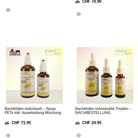
CHF
70.90
ab
Optionen Wählen
Optionen Wählen
Bachblüten individuell – Spray
Bachblüten individuelle Tropfen –
PETs inkl. Ausarbeitung Mischung
NACHBESTELLUNG
CHF
71.95
CHF
24.95
ab
ab
Optionen Wählen
Optionen Wählen