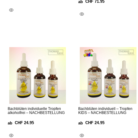
CHF
71.95
ab
Optionen Wählen
Optionen Wählen
Bachblüten individuelle Tropfen
Bachblüten individuell – Tropfen
alkoholfrei – NACHBESTELLUNG
KIDS – NACHBESTELLUNG
CHF
24.95
CHF
24.95
ab
ab
Optionen Wählen
Optionen Wählen