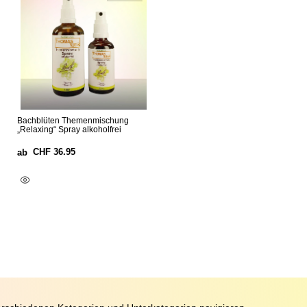
Bachblüten Themenmischung
„Relaxing“ Spray alkoholfrei
CHF
36.95
ab
Ausführung Wählen