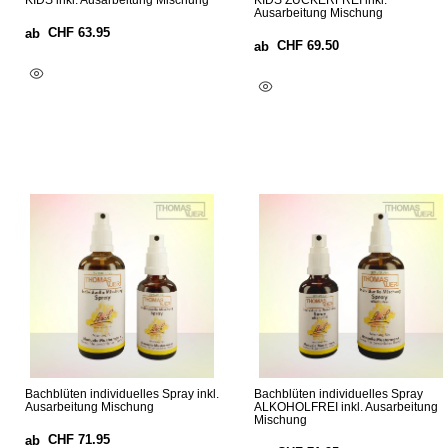
KIDS inkl. Ausarbeitung Mischung
KIDS ZUCKERFREI inkl.
Ausarbeitung Mischung
CHF
63.95
ab
CHF
69.50
ab
Optionen Wählen
Optionen Wählen
Bachblüten individuelles Spray inkl.
Bachblüten individuelles Spray
Ausarbeitung Mischung
ALKOHOLFREI inkl. Ausarbeitung
Mischung
CHF
71.95
ab