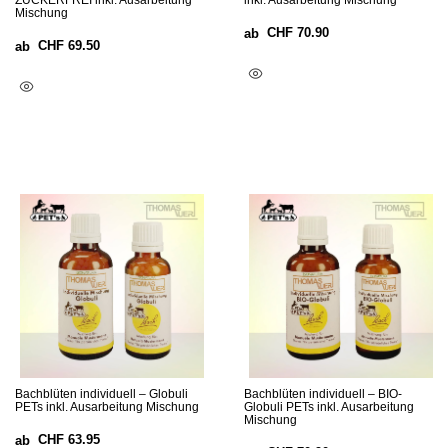
ZUCKERFREI inkl. Ausarbeitung
inkl. Ausarbeitung Mischung
Mischung
CHF
70.90
ab
CHF
69.50
ab
Optionen Wählen
Ausführung Wählen
Bachblüten individuell – Globuli
Bachblüten individuell – BIO-
PETs inkl. Ausarbeitung Mischung
Globuli PETs inkl. Ausarbeitung
Mischung
CHF
63.95
ab