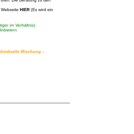
rufen. Die Beratung zu den
er Webseite
HIER
(Es wird ein
ger im Verhältnis).
Anbietern.
dividuelle Mischung –
se-Basis in BIO-Qualität (Hergestellt aus kontrolliert ökologisch angebauten
. Deshalb können bei Bedürfnis, auch mehr als 4x pro Tag, Globulis eingenommen
bei mir eine Bach-Blüten Beratung im Vorfeld GRATIS. Also wenn Sie Fragen zu den