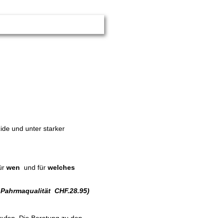
ide und unter starker
ür
wen
und für
welches
i Pahrmaqualität CHF.28.95)