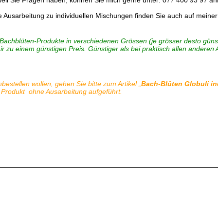
 weil Sie Fragen haben, können Sie mich gerne unter: 077 400 93 97 an
e Ausarbeitung zu individuellen Mischungen finden Sie auch auf mein
 Bachblüten-Produkte in verschiedenen Grössen (je grösser desto günsti
r zu einem günstigen Preis. Günstiger als bei praktisch allen anderen 
bestellen wollen, gehen Sie bitte zum Artikel „
Bach-Blüten Globuli in
as Produkt ohne Ausarbeitung aufgeführt.
alität. Die Übertragung der Bachblüten auf die Globuli wird in Handarbeit für Sie einzeln und individuell gemacht. BIO-Globuli: Original-Bach-Blüten-Essenzen (Flower Stock) , Globuli auf Saccharo
Handarbeit für Sie einzeln und individuell gemacht.
ür Sie einzeln und individuell gemacht. Anwendung Bach-Blüten Globuli. Nehmen Sie 4x pro Tag 8 Globuli. Diese auf der Zunge langsam zergehen lassen. Bachblüten können nicht überdosiert werden
 in 20ml. oder 30ml. Flaschen) sind meine Produkte im Verhältnis günstiger als bei vielen anderen Anbietern. Weiters kommt bei den Sets noch der Setpreis (Mengenrabatt) zum Tragen.Ebenfalls ist 
.
.
.
.
ine Ausarbeitungspauschale von CHF. 35.00