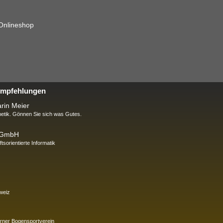
 Onlineshop
 Empfehlungen
rin Meier
tik. Gönnen Sie sich was Gutes.
k GmbH
ftsorientierte Informatik
weiz
rner Bogensportverein