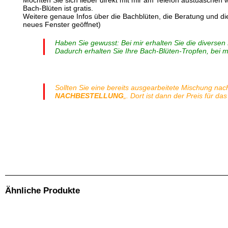
Möchten Sie sich lieber direkt mit mir am Telefon austuaschen
Bach-Blüten ist gratis.
Weitere genaue Infos über die Bachblüten, die Beratung und di
neues Fenster geöffnet)
Haben Sie gewusst: Bei mir erhalten Sie die diversen
Dadurch erhalten Sie Ihre Bach-Blüten-Tropfen, bei mi
Sollten Sie eine bereits ausgearbeitete Mischung nach
NACHBESTELLUNG
„. Dort ist dann der Preis für d
Bachblüten individuelle BIO-Globuli 25g inkl. Ausarbeitung Mischung. Standard-Globuli: Original-Bach-Blüten-Essenzen (Flower Stock) , Globuli auf Saccharose-Basis in Pharmaqu
Zuckerrüben. Kein Einsatz von Pestizide und unter starker Berücksichtigung der Nachhaltigkeit produziert.) DE-ÖKO-006. Die Übertragung der Bachblüten auf die Globuli wird in 
Zuckerfreie-Globuli: Original-Bach-Blüten-Essenzen (Flower Stock), zuckerfreie Globuli auf Xylit-Basis. Die Übertragung der Bachblüten auf die Globuli wird in Handarbeit f
werden. Info: Da ich die Tropfen, Sprays, Globuli usw. in einem grösseren Gebinde (z.B. Tropfen 50ml.) anbiete (die meisten anderen Bachblütenanbieter bieten z.B. die Tropfen
Bachblüten haben, können Sie mich gerne auch telefonisch kontaktieren. Bei mir bezahlen Sie nur die Produkte und bei individuell ausgearbeiteten, persönlichen Produkten e
Ähnliche Produkte