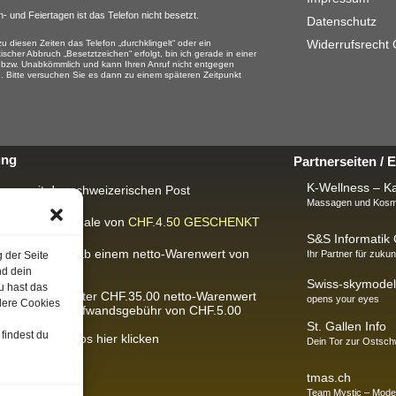
- und Feiertagen ist das Telefon nicht besetzt.
Datenschutz
Widerrufsrecht
u diesen Zeiten das Telefon „durchklingelt“ oder ein
ischer Abbruch „Besetztzeichen“ erfolgt, bin ich gerade in einer
 bzw. Unabkömmlich und kann Ihren Anruf nicht entgegen
 Bitte versuchen Sie es dann zu einem späteren Zeitpunkt
ung
Partnerseiten /
K-Wellness – Ka
rung mit der schweizerischen Post
Massagen und Kosme
ackungspauschale von
CHF.4.50
GESCHENKT
S&S Informati
IS-Lieferung
ab einem netto-Warenwert von
Ihr Partner für zukun
g der Seite
300.00.
nd dein
Swiss-skymodel
u hast das
Bestellungen unter CHF.35.00 netto-Warenwert
opens your eyes
dere Cookies
ben wir eine Aufwandsgebühr von CHF.5.00
St. Gallen Info
findest du
usführliche Infos hier klicken
Dein Tor zur Ostsch
tmas.ch
Team Mystic – Mode