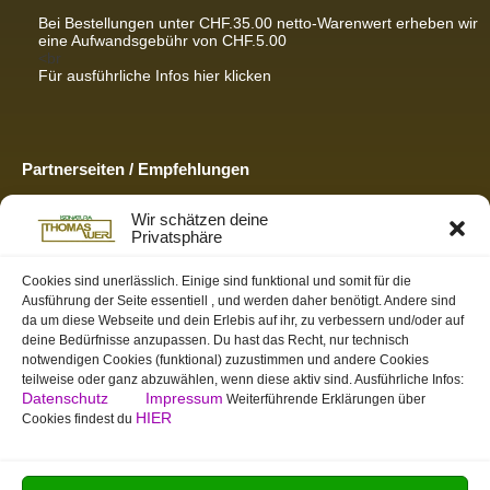
Bei Bestellungen unter CHF.35.00 netto-Warenwert erheben wir
eine Aufwandsgebühr von CHF.5.00
<br
Für ausführliche Infos hier klicken
Partnerseiten / Empfehlungen
K-Wellness – Karin Meier
Wir schätzen deine
Massagen und Kosmetik. Gönnen Sie sich was Gutes.
Privatsphäre
S&S Informatik GmbH
Ihr Partner für zukunftsorientierte Informatik
Cookies sind unerlässlich. Einige sind funktional und somit für die
Ausführung der Seite essentiell , und werden daher benötigt. Andere sind
Swiss-skymodel
da um diese Webseite und dein Erlebis auf ihr, zu verbessern und/oder auf
opens your eyes
deine Bedürfnisse anzupassen. Du hast das Recht, nur technisch
St. Gallen Info
notwendigen Cookies (funktional) zuzustimmen und andere Cookies
Dein Tor zur Ostschweiz
teilweise oder ganz abzuwählen, wenn diese aktiv sind. Ausführliche Infos:
Datenschutz
Impressum
Weiterführende Erklärungen über
HIER
Cookies findest du
tmas.ch
Team Mystic – Moderner Bogensportverein