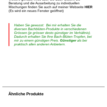
Beratung und die Ausarbeitung zu individuellen
Mischungen finden Sie auch auf meiner Webseite
HIER
(Es wird ein neues Fenster geöffnet)
Haben Sie gewusst: Bei mir erhalten Sie die
diversen Bachblüten-Produkte in verschiedenen
Grössen (je grösser desto günstiger im Verhältnis).
Dadurch erhalten Sie Ihre Bach-Blüten-Tropfen, bei
mir zu einem günstigen Preis.
Günstiger
als bei
praktisch allen anderen Anbietern.
Bachblüten individuelle Globuli 25g – NACHBESTELLUNG. Standard-Globuli: Original-Bach-Blüten-Essenzen (Flower Stock) , Globuli auf Saccharose-
Basis in Pharmaqualität. Die Übertragung der Bachblüten auf die Globuli wird in Handarbeit für Sie einzeln und individuell gemacht. BIO-Globuli: Original-
Bach-Blüten-Essenzen (Flower Stock) , Globuli auf Saccharose-Basis in BIO-Qualität (Hergestellt aus kontrolliert ökologisch angebauten Zuckerrüben.
Kein Einsatz von Pestizide und unter starker Berücksichtigung der Nachhaltigkeit produziert.) DE-ÖKO-006. Zuckerfrei und zahnfreundlich – aus Xylit. Xylit
ist für die meisten Tierarten (darunter auch Hunde und Katzen) nicht geeignet. Es beeinflusst bei Tieren den Stoffwechsel. Deshalb gibt es bei den PETs-
Globuli nur Saccharose Standard und Saccharose-Bio – Globuli, welche zwar Zucker enthalten, aber für die Tiere, auch Hunde und Katzen, bestens
geeignet sind.Die Übertragung der Bachblüten auf die Globuli wird in Handarbeit für Sie einzeln und individuell gemacht.Zuckerfreie-Globuli: Original-Bach-
Blüten-Essenzen (Flower Stock), zuckerfreie Globuli auf Xylit-Basis. Die Übertragung der Bachblüten auf die Globuli wird in Handarbeit für Sie einzeln und
individuell gemacht. Anwendung Bach-Blüten Globuli. Nehmen Sie 4x pro Tag 8 Globuli. Diese auf der Zunge langsam zergehen lassen. Bachblüten können
nicht überdosiert werden. Deshalb können bei Bedürfnis, auch mehr als 4x pro Tag, Globulis eingenommen werden. Info: Da ich die Tropfen, Sprays, Globuli
usw. in einem grösseren Gebinde (z.B. Tropfen 50ml.) anbiete (die meisten anderen Bachblütenanbieter bieten z.B. die Tropfen in 20ml. oder 30ml. Flaschen)
sind meine Produkte im Verhältnis günstiger als bei vielen anderen Anbietern. Weiters kommt bei den Sets noch der Setpreis (Mengenrabatt) zum
Tragen.Ebenfalls ist bei mir eine Bach-Blüten Beratung im Vorfeld GRATIS. Also wenn Sie Fragen zu den Bachblüten haben, können Sie mich gerne auch
telefonisch kontaktieren. Bei mir bezahlen Sie nur die Produkte und bei individuell ausgearbeiteten, persönlichen Produkten eine Ausarbeitungspauschale
.
.
.
.
von CHF. 35.00
Ähnliche Produkte