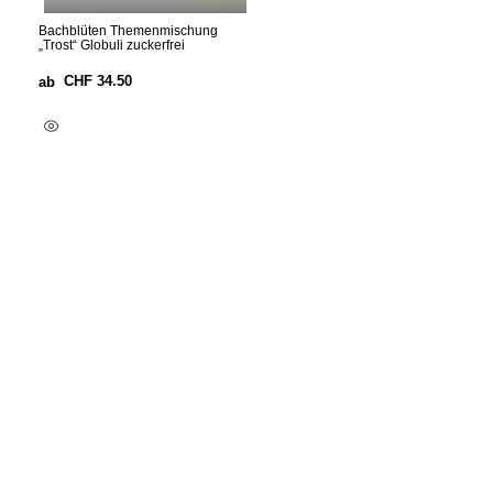
Bachblüten Themenmischung
„Trost“ Globuli zuckerfrei
CHF
34.50
ab
Ausführung Wählen