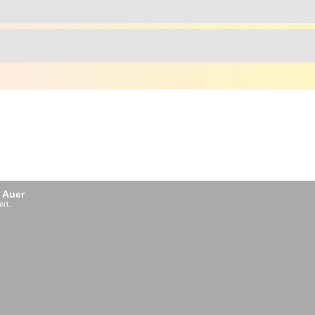
 Auer
ert.