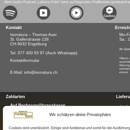
Mein Audio-Podcast „Lebens-Fülle“ kann auf folgenden Plattformen gestreamt 
Kontakt
Erreich
Isonatura – Thomas Auer
Mo-Fr
St. Gallerstrasse 126
Sa.
: 
CH-9032 Engelburg
An Sonn
Tel. 077 400 93 97
(Auch Whatsapp)
*Wenn z
Kontaktformular
automat
Sitzung
nehmen.
E-Mail: info@isonatura.ch
erneut.
Zahlarten
Liefer
Auf Rechnung/Vorauskasse
Liefe
Für E-Banking, Bankauftrag oder mit EZS für
Wir schätzen deine Privatsphäre
Postschalter-Zahlung.
Verp
Für mehr Infos hier klicken
GRAT
Per TWINT
Cookies sind unerlässlich. Einige sind funktional und somit für die Ausführun