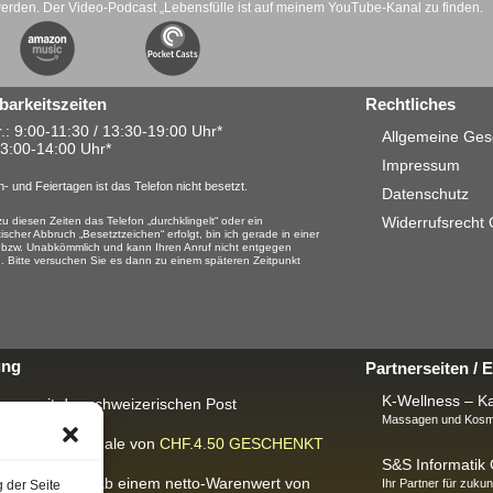
werden. Der Video-Podcast „Lebensfülle ist auf meinem YouTube-Kanal zu finden.
barkeitszeiten
Rechtliches
.: 9:00-11:30 / 13:30-19:00 Uhr*
Allgemeine Ges
13:00-14:00 Uhr*
Impressum
- und Feiertagen ist das Telefon nicht besetzt.
Datenschutz
Widerrufsrecht
u diesen Zeiten das Telefon „durchklingelt“ oder ein
ischer Abbruch „Besetztzeichen“ erfolgt, bin ich gerade in einer
 bzw. Unabkömmlich und kann Ihren Anruf nicht entgegen
 Bitte versuchen Sie es dann zu einem späteren Zeitpunkt
ung
Partnerseiten /
K-Wellness – Ka
rung mit der schweizerischen Post
Massagen und Kosme
ackungspauschale von
CHF.4.50
GESCHENKT
S&S Informati
IS-Lieferung
ab einem netto-Warenwert von
Ihr Partner für zukun
g der Seite