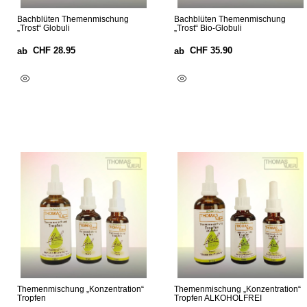
Bachblüten Themenmischung
Bachblüten Themenmischung
„Trost“ Globuli
„Trost“ Bio-Globuli
CHF
28.95
CHF
35.90
ab
ab
Ausführung Wählen
Ausführung Wählen
Themenmischung „Konzentration“
Themenmischung „Konzentration“
Tropfen
Tropfen ALKOHOLFREI