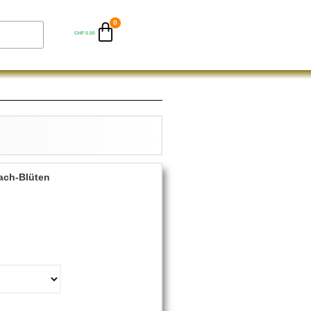
CHF
0.00
ach-Blüten