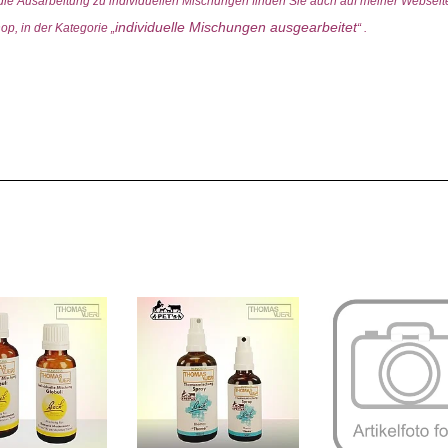
 die Ausarbeitung zu individuellen Mischungen finden Sie auch auf meiner Websei
individuelle Mischungen ausgearbeitet
op, in der Kategorie „
“ .
anoluem (Fine Cognac France / Eau de Vie Germany) Enthält ca. 15.5% Vol. Alkohol. Info: Die Haltbarkeit bzw. die Verbrauchsempfehlung für die volle Wirksamkeit beträgt ca. 6 Monate. Anwen
erden. Deshalb können bei Bedürfnis, nach Ihrem ermessen, auch mehr als 4x pro Tag, Tropfen eingenommen werden.Die Bach-Blüten Tropfen, Globuli, Sprays und Roll-Ons gibt es auch als 2er- u
rösseren Gebinde (z.B. Tropfen 50ml.) anbiete (die meisten anderen Bachblütenanbieter bieten z.B. die Tropfen in 20ml. oder 30ml. Flaschen) sind meine Produkte im Verhältnis günstiger als bei vi
.
.
.
.
. Bei mir bezahlen Sie nur die Produkte und bei individuell ausgearbeiteten, persönlichen Produkten eine Ausarbeitungspauschale von CHF. 35.00