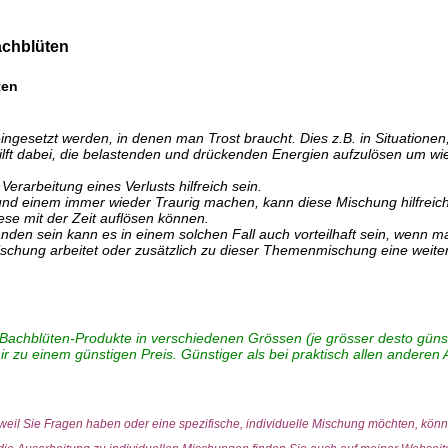
chblüten
ten
ngesetzt werden, in denen man Trost braucht. Dies z.B. in Situationen,
lft dabei, die belastenden und drückenden Energien aufzulösen um w
erarbeitung eines Verlusts hilfreich sein.
 einem immer wieder Traurig machen, kann diese Mischung hilfreich se
ese mit der Zeit auflösen können.
den sein kann es in einem solchen Fall auch vorteilhaft sein, wenn man
schung arbeitet oder zusätzlich zu dieser Themenmischung eine weitere 
 Bachblüten-Produkte in verschiedenen Grössen (je grösser desto günsti
r zu einem günstigen Preis. Günstiger als bei praktisch allen anderen 
 weil Sie Fragen haben oder eine spezifische, individuelle Mischung möchten, kön