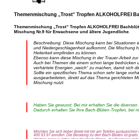
Themenmischung „Trost“ Tropfen ALKOHOLFREI Ba
Themenmischung „Trost“ Tropfen ALKOHOLFREI Bachblü
Mischung Nr.9 für Erwachsene und ältere Jugendliche
.
Beschreibung: Diese Mischung kann bei Situationen ei
und Niedergeschlagenheit aufkommt. Die Mischung hi
Heiterkeit empfinden zu können.
Ebenso kann diese Mischung in der Trauer-Arbeit zur V
Auch bei Themen die einem schon lange bedrücken und
verhärtete Energien „weich“ zu machen, damit sich di
Sollte ein spezifisches Thema schon sehr lange vorhan
ausgearbeiteten, direkt auf das Thema gerichteten Mi
Mischung nutzt.
Haben Sie gewusst: Bei mir erhalten Sie die diversen
Dadurch erhalten Sie Ihre Bach-Blüten-Tropfen, bei mi
Möchten Sie sich lieber direkt mit mir am Telefon austuaschen
400 93 97 anrufen. Die Beratung zu den Bach-Blüten ist gratis.