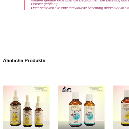
Weitere genaue Infos über die Bach-Blüten, die Beratung und
Fenster geöffnet)
Oder bestellen Sie eine individuelle Mischung direkt hier im Sh
Themenmischung „Trost“ Tropfen ALKOHOLFREI 50ml.Zusammensetzung Bach-Blüten-Tropfen. Standard: Original-Bach-Blüten-Essenzen (Flower-Stock), Mineralisiertes Wasser, Eth
Flasche auf die Zunge. Möglichst lange im Mund belassen. Sie können die Tropfen auch in Getränke geben und auf diese Art einnehmen.Bachblüten können nicht überdosiert w
Einzelprodukt. Wenn Sie beim Produkt ein Set auswählen, wird der entsprechende (rabattierte) Preis direkt berechnet. Info: Da ich die Tropfen, Sprays, Globuli usw. in einem g
Tragen.Ebenfalls ist bei mir eine Bach-Blüten Beratung im Vorfeld GRATIS. Also wenn Sie Fragen zu den Bachblüten haben, können Sie mich gerne auch telefonisch kontaktieren
Ähnliche Produkte