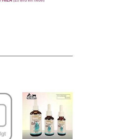
HIER
te
(Es wird ein neues
dung Bach-Blüten Tropfen. Nehmen Sie 4x pro Tag 8 Tropfen. Einfach direkt aus der
nd 3er-Sets zu einem jeweils dem Set entsprechend günstigeren Preis, als das
elen anderen Anbietern. Weiters kommt bei den Sets noch der Setpreis (Mengenrabatt) zum