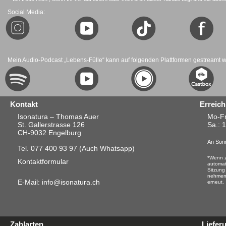
Social Media:
Mein Audio-Podcast „Lebens-Fülle“ kann auf folgenden Plattformen gestreamt 
Kontakt
Erreich
Isonatura – Thomas Auer
Mo-Fr
St. Gallerstrasse 126
Sa.
: 
CH-9032 Engelburg
An Sonn
Tel. 077 400 93 97
(Auch Whatsapp)
*Wenn z
Kontaktformular
automat
Sitzung
nehmen.
E-Mail: info@isonatura.ch
erneut.
Zahlarten
Liefer