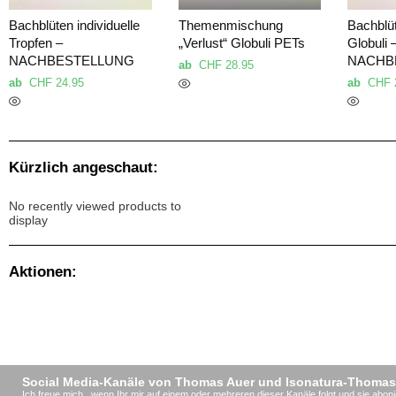
Bachblüten individuelle
Themenmischung
Bachblüt
Tropfen –
„Verlust“ Globuli PETs
Globuli 
NACHBESTELLUNG
NACHB
ab
CHF
28.95
ab
CHF
24.95
ab
CHF
Kürzlich angeschaut:
No recently viewed products to
display
Aktionen:
Social Media-Kanäle von Thomas Auer und Isonatura-Thomas
Ich freue mich , wenn Ihr mir auf einem oder mehreren dieser Kanäle folgt und sie aboni