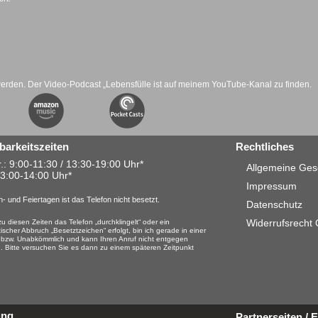
werden. Der Video-Podcast „Lebensfülle ist auf meinem YouTube-Kanal zu finden.
barkeitszeiten
Rechtliches
.: 9:00-11:30 / 13:30-19:00 Uhr*
Allgemeine Ges
13:00-14:00 Uhr*
Impressum
- und Feiertagen ist das Telefon nicht besetzt.
Datenschutz
Widerrufsrecht
u diesen Zeiten das Telefon „durchklingelt“ oder ein
ischer Abbruch „Besetztzeichen“ erfolgt, bin ich gerade in einer
 bzw. Unabkömmlich und kann Ihren Anruf nicht entgegen
 Bitte versuchen Sie es dann zu einem späteren Zeitpunkt
ung
Partnerseiten /