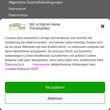
Allgemeine Geschäftsbedingungen
Impressum
Datenschutz
Widerrufsrecht Onlineshop
Wir schätzen deine
Privatsphäre
Cookies sind unerlässlich. Einige sind funktional und somit für die
Zahlarten
Ausführung der Seite essentiell , und werden daher benötigt. Andere sind
da um diese Webseite und dein Erlebis auf ihr, zu verbessern und/oder auf
Auf Rechnung/Vorauskasse
deine Bedürfnisse anzupassen. Du hast das Recht, nur technisch
Für E-Banking, Bankauftrag oder mit EZS für Postschalter-
Zahlung.
notwendigen Cookies (funktional) zuzustimmen und andere Cookies
Für mehr Infos hier klicken
teilweise oder ganz abzuwählen, wenn diese aktiv sind. Ausführliche Infos:
Datenschutz
Impressum
Weiterführende Erklärungen über
HIER
Cookies findest du
Per TWINT
Sicher, schnell, bewquem. TWINT-Zahlung in allen Bereichen
von Isonatura möglich.
Für mehr Infos hier klicken
Akzeptieren
Barzahlung
Bei Direktsitzungen in der Praxis oder Warenabholung in
Ablehnen
Engelburg
Für mehr Infos hier klicken