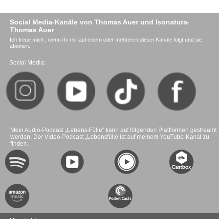
Social Media-Kanäle von Thomas Auer und Isonatura-
Thomas Auer
Ich freue mich , wenn Ihr mir auf einem oder mehreren dieser Kanäle folgt und sie
aboniert.
Social Media:
Mein Audio-Podcast „Lebens-Fülle“ kann auf folgenden Plattformen gestreamt
werden. Der Video-Podcast „Lebensfülle ist auf meinem YouTube-Kanal zu
finden.