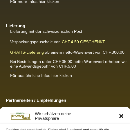
Für mehr Infos hier klicken
Lieferung
Lieferung mit der schweizerischen Post
Verpackungspauschale von
CHF.4.50
GESCHENKT
GRATIS-Lieferung
ab einem netto-Warenwert von CHF.300.00.
Bei Bestellungen unter CHF.35.00 netto-Warenwert erheben wir
eine Aufwandsgebühr von CHF.5.00
<br
Für ausführliche Infos hier klicken
Partnerseiten / Empfehlungen
K-Wellness – Karin Meier
Wir schätzen deine
Massagen und Kosmetik. Gönnen Sie sich was Gutes.
Privatsphäre
S&S Informatik GmbH
Ihr Partner für zukunftsorientierte Informatik