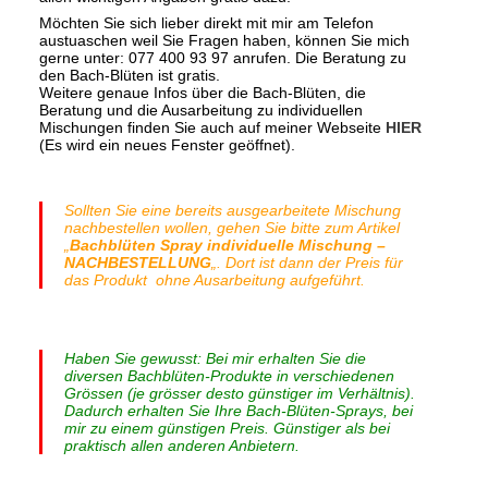
Möchten Sie sich lieber direkt mit mir am Telefon
austuaschen weil Sie Fragen haben, können Sie mich
gerne unter: 077 400 93 97 anrufen. Die Beratung zu
den Bach-Blüten ist gratis.
Weitere genaue Infos über die Bach-Blüten, die
Beratung und die Ausarbeitung zu individuellen
Mischungen finden Sie auch auf meiner Webseite
HIER
(Es wird ein neues Fenster geöffnet).
Sollten Sie eine bereits ausgearbeitete Mischung
nachbestellen wollen, gehen Sie bitte zum Artikel
„
Bachblüten Spray individuelle Mischung –
NACHBESTELLUNG
„. Dort ist dann der Preis für
das Produkt ohne Ausarbeitung aufgeführt.
Haben Sie gewusst: Bei mir erhalten Sie die
diversen Bachblüten-Produkte in verschiedenen
Grössen (je grösser desto günstiger im Verhältnis).
Dadurch erhalten Sie Ihre Bach-Blüten-Sprays, bei
mir zu einem günstigen Preis. Günstiger als bei
praktisch allen anderen Anbietern.
Bachblüten individuell – Spray KIDS inkl. Ausarbeitung Mischung. Zusammensetzung Bach-Blüten-Spray. Standard: Original-Bach-Blüten-Essenzen
(Flower-Stock), Mineralisiertes Wasser, Ethanoluem (Fine Cognac France / Eau de Vie Germany) Enthält ca. 15.5% Vol. Alkohol. Info: Die Haltbarkeit bzw. die
Verbrauchsempfehlung für die volle Wirksamkeit beträgt ca. 6 Monate. Anwendung Bach-Blüten Tropfen. Nehmen Sie 4x pro Tag 8 Tropfen. Einfach direkt