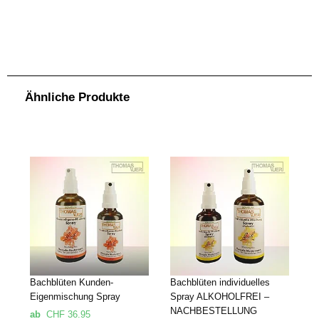
aus der Flasche auf die Zunge. Möglichst lange im Mund belassen. Sie können die Tropfen auch in Getränke geben und auf diese Art einnehmen.Bachblüten
können nicht überdosiert werden. Deshalb können bei Bedürfnis, nach Ihrem ermessen, auch mehr als 4x pro Tag, Tropfen eingenommen werden.Die
Bach-Blüten Tropfen, Globuli, Sprays und Roll-Ons gibt es auch als 2er- und 3er-Sets zu einem jeweils dem Set entsprechend günstigeren Preis, als das
Einzelprodukt. Wenn Sie beim Produkt ein Set auswählen, wird der entsprechende (rabattierte) Preis direkt berechnet. Info: Da ich die Tropfen, Sprays,
Globuli usw. in einem grösseren Gebinde (z.B. Tropfen 50ml.) anbiete (die meisten anderen Bachblütenanbieter bieten z.B. die Tropfen in 20ml. oder 30ml.
Flaschen) sind meine Produkte im Verhältnis günstiger als bei vielen anderen Anbietern. Weiters kommt bei den Sets noch der Setpreis (Mengenrabatt) zum
Tragen.Ebenfalls ist bei mir eine Bach-Blüten Beratung im Vorfeld GRATIS. Also wenn Sie Fragen zu den Bachblüten haben, können Sie mich gerne auch
telefonisch kontaktieren. Bach-Blüten individuelles Spray. Bei mir bezahlen Sie nur die Produkte und bei individuell ausgearbeiteten, persönlichen Produkten
.
.
.
.
eine Ausarbeitungspauschale von CHF. 35.00. Bach-Blüten individuelles Spray.
Ähnliche Produkte
Bachblüten Kunden-
Bachblüten individuelles
Eigenmischung Spray
Spray ALKOHOLFREI –
NACHBESTELLUNG
ab
CHF
36.95