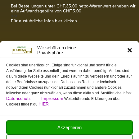
Bei Bestellungen unter CHF.35.00 netto-Warenwert erheben wir
eine Aufwandsgebühr von CHF.5.00
<br
Für ausführliche Infos hier klicken
Partnerseiten / Empfehlungen
Wir schätzen deine
Privatsphäre
K-Wellness – Karin Meier
Massagen und Kosmetik. Gönnen Sie sich was Gutes.
Cookies sind unerlässlich. Einige sind funktional und somit für die
Ausführung der Seite essentiell , und werden daher benötigt. Andere sind
S&S Informatik GmbH
da um diese Webseite und dein Erlebis auf ihr, zu verbessern und/oder auf
Ihr Partner für zukunftsorientierte Informatik
deine Bedürfnisse anzupassen. Du hast das Recht, nur technisch
notwendigen Cookies (funktional) zuzustimmen und andere Cookies
Swiss-skymodel
teilweise oder ganz abzuwählen, wenn diese aktiv sind. Ausführliche Infos:
opens your eyes
Datenschutz
Impressum
Weiterführende Erklärungen über
St. Gallen Info
HIER
Cookies findest du
Dein Tor zur Ostschweiz
tmas.ch
Team Mystic – Moderner Bogensportverein
Akzeptieren