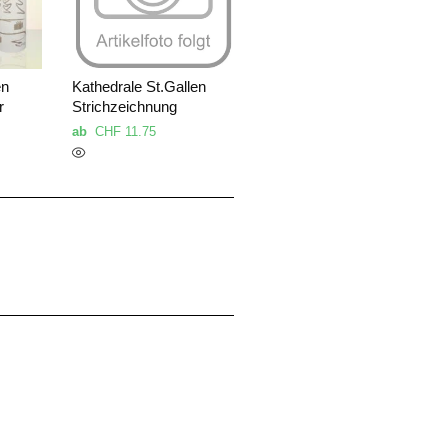
en
Kathedrale St.Gallen
r
Strichzeichnung
ab
CHF
11.75