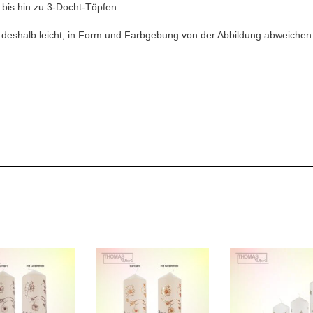
bis hin zu 3-Docht-Töpfen.
n deshalb leicht, in Form und Farbgebung von der Abbildung abweichen
otiven und z.B. Namen, Datum usw. benötigen einige Zeit mehr bei der Herstellung, als Kerzen mit den Standardmotiven. Deshalb bitte ich Sie, wenn möglich, eine Individualkerze immer möglichst frühzeitig zu bestellen. Vielen Dank.(Bei Unsicherheit, ob es bei knapper Be
.
.
.
.
bühren pro Wort oder meist pro Buchstabe und/oder Ziffer erhoben.Dies teilweise bis zu CHF.3.00 pro Buchstabe/Ziffer..