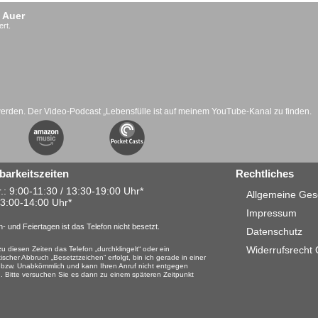
 Auer
ert.
werden. Der Video-Podcast „Lebensfülle ist auf meinem YouTube-Kanal zu finden.
barkeitszeiten
Rechtliches
.: 9:00-11:30 / 13:30-19:00 Uhr*
Allgemeine Ges
13:00-14:00 Uhr*
Impressum
- und Feiertagen ist das Telefon nicht besetzt.
Datenschutz
Widerrufsrecht
u diesen Zeiten das Telefon „durchklingelt“ oder ein
ischer Abbruch „Besetztzeichen“ erfolgt, bin ich gerade in einer
 bzw. Unabkömmlich und kann Ihren Anruf nicht entgegen
 Bitte versuchen Sie es dann zu einem späteren Zeitpunkt