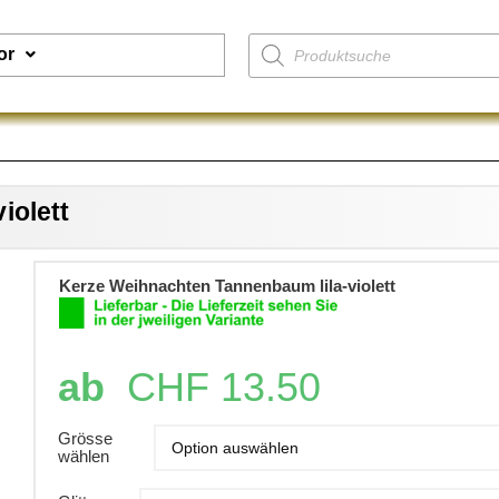
or
iolett
Kerze Weihnachten Tannenbaum lila-violett
ab
CHF
13.50
Grösse
wählen