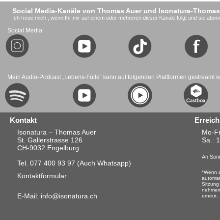
Social Media-Kanäle von Thomas Auer und Isonatura-Thomas
Ich freue mich , wenn Ihr mir auf einem oder mehreren dieser Kanäle folgt und sie aboni
Social Media:
Mein Audio-Podcast „Lebens-Fülle“ kann auf folgenden Plattformen gestreamt 
Kontakt
Erreich
Isonatura – Thomas Auer
Mo-Fr
St. Gallerstrasse 126
Sa.
: 
CH-9032 Engelburg
An Sonn
Tel. 077 400 93 97
(Auch Whatsapp)
*Wenn z
Kontaktformular
automat
Sitzung
nehmen.
E-Mail: info@isonatura.ch
erneut.