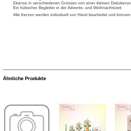
Ebenso in verschiedenen Grössen von einer kleinen Dekokerze 
Ein hübscher Begleiter in der Advents- und Weihnachtszeit.
Alle Kerzen werden individuell von Hand bearbeitet und könne
.
Kerze Blockhütte Christbaum + Tiere ist speziell für die weihnachtliche und winterliche Zeit gedacht.
Alle Kerzen werden individuell von Hand bearbeitet und können deshalb leicht, in Form und Farbgebung von der Abbildung abweichen. Ich versuche die Bestellung einer Kerze möglichst rasch zu bearbeiten. Aber gerade Produkte mit individuellen M
nachfragen!)Info! Bei mir sind das Aufbringen von Namen und Datum GRATIS.Bei den meisten Anbietern von individuellen Kerzen mit separatem Datum und/oder Namen (z.B. bei Hochzeitskerzen, Gebutrskerzen, Jubiläumskerzen) werden Zusatzge
Ähnliche Produkte