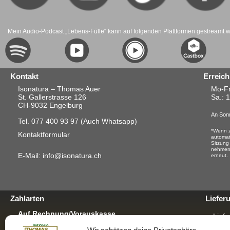
Mein Audio-Podcast „Lebens-Fülle“ kann auf folgenden Plattformen gestreamt 
Kontakt
Erreich
Isonatura – Thomas Auer
Mo-Fr
St. Gallerstrasse 126
Sa.
: 
CH-9032 Engelburg
An Sonn
Tel. 077 400 93 97
(Auch Whatsapp)
*Wenn z
Kontaktformular
automat
Sitzung
nehmen.
E-Mail: info@isonatura.ch
erneut.
Zahlarten
Liefer
Auf Rechnung/Vorauskasse
Liefe
Für E-Banking, Bankauftrag oder mit EZS für