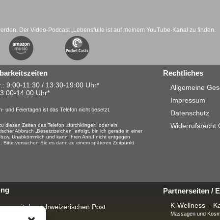
werden. Der Video-Podcast „Lebensfülle ist auf meinem YouTube-Kanal zu finden.
barkeitszeiten
Rechtliches
.: 9:00-11:30 / 13:30-19:00 Uhr*
Allgemeine Ges
13:00-14:00 Uhr*
Impressum
- und Feiertagen ist das Telefon nicht besetzt.
Datenschutz
Widerrufsrecht
u diesen Zeiten das Telefon „durchklingelt“ oder ein
ischer Abbruch „Besetztzeichen“ erfolgt, bin ich gerade in einer
 bzw. Unabkömmlich und kann Ihren Anruf nicht entgegen
 Bitte versuchen Sie es dann zu einem späteren Zeitpunkt
ung
Partnerseiten /
K-Wellness – Ka
rung mit der schweizerischen Post
Massagen und Kosme