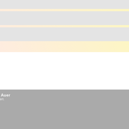
 Auer
ert.