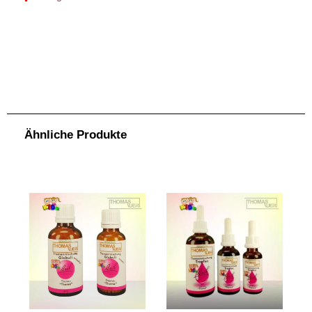
Themenmischung „Schalfstörungen wegen Schule“ Globuli ZUCKERFREI KIDS 25g. Zusammensetzung Bach-Blüten-Tropfen. Standard: Original-Bach-
Blüten-Essenzen (Flower-Stock), Mineralisiertes Wasser, Ethanoluem (Fine Cognac France / Eau de Vie Germany) Enthält ca. 15.5% Vol. Alkohol. Info: Die
Haltbarkeit bzw. die Verbrauchsempfehlung für die volle Wirksamkeit beträgt ca. 6 Monate. Anwendung Bach-Blüten Tropfen. Nehmen Sie 4x pro Tag 8
Tropfen. Einfach direkt aus der Flasche auf die Zunge. Möglichst lange im Mund belassen. Sie können die Tropfen auch in Getränke geben und auf diese Art
einnehmen.Bachblüten können nicht überdosiert werden. Deshalb können bei Bedürfnis, nach Ihrem ermessen, auch mehr als 4x pro Tag, Tropfen
eingenommen werden.Die Bach-Blüten Tropfen, Globuli, Sprays und Roll-Ons gibt es auch als 2er- und 3er-Sets zu einem jeweils dem Set entsprechend
günstigeren Preis, als das Einzelprodukt. Wenn Sie beim Produkt ein Set auswählen, wird der entsprechende (rabattierte) Preis direkt berechnet. Info: Da
ich die Tropfen, Sprays, Globuli usw. in einem grösseren Gebinde (z.B. Tropfen 50ml.) anbiete (die meisten anderen Bachblütenanbieter bieten z.B. die
Tropfen in 20ml. oder 30ml. Flaschen) sind meine Produkte im Verhältnis günstiger als bei vielen anderen Anbietern. Weiters kommt bei den Sets noch der
Setpreis (Mengenrabatt) zum Tragen.Ebenfalls ist bei mir eine Bach-Blüten Beratung im Vorfeld GRATIS. Also wenn Sie Fragen zu den Bachblüten haben,
können Sie mich gerne auch telefonisch kontaktieren. Bei mir bezahlen Sie nur die Produkte und bei individuell ausgearbeiteten, persönlichen Produkten
.
.
.
.
eine Ausarbeitungspauschale von CHF. 35.00
Ähnliche Produkte