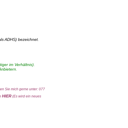
 als ADHS) bezeichnet.
ger im Verhältnis).
Anbietern.
nen Sie mich gerne unter: 077
HIER
te
(Es wird ein neues
lle Wirksamkeit beträgt ca. 6 Monate. Anwendung Bach-Blüten Tropfen. Nehmen Sie 4x
ays und Roll-Ons gibt es auch als 2er- und 3er-Sets zu einem jeweils dem Set
ukte im Verhältnis günstiger als bei vielen anderen Anbietern. Weiters kommt bei den
.
.