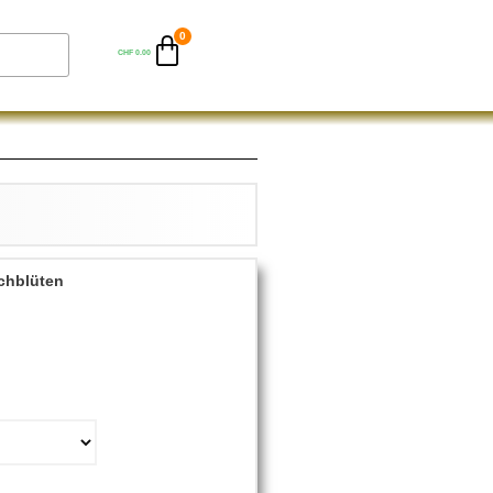
CHF
0.00
chblüten