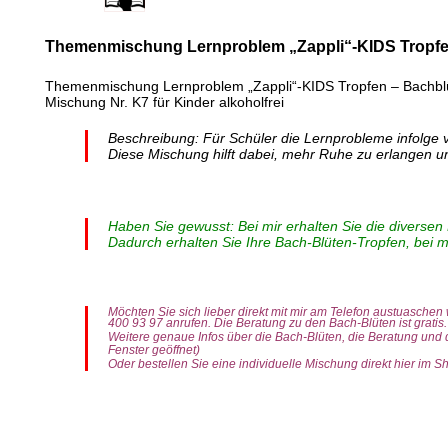
Themenmischung Lernproblem „Zappli“-KIDS Tropf
Themenmischung Lernproblem „Zappli“-KIDS Tropfen – Bachbl
Mischung Nr. K7
für Kinder alkoholfrei
Beschreibung: Für Schüler die Lernprobleme infolge v
Diese Mischung hilft dabei, mehr Ruhe zu erlangen un
Haben Sie gewusst: Bei mir erhalten Sie die diversen
Dadurch erhalten Sie Ihre Bach-Blüten-Tropfen, bei mi
Möchten Sie sich lieber direkt mit mir am Telefon austuaschen
400 93 97 anrufen. Die Beratung zu den Bach-Blüten ist gratis.
Weitere genaue Infos über die Bach-Blüten, die Beratung und
Fenster geöffnet)
Oder bestellen Sie eine individuelle Mischung direkt hier im Sh
Bach-Blüten Themenmischung Themenmischung Nr.K7 Lernproblem „Zappli“-KIDS Tropfen 50ml. Zusammensetzung Bach-Blüten-Tropfen. Standard: Original-Bach-Blüten-Essenzen (
pro Tag 8 Tropfen. Einfach direkt aus der Flasche auf die Zunge. Möglichst lange im Mund belassen. Sie können die Tropfen auch in Getränke geben und auf diese Art einneh
entsprechend günstigeren Preis, als das Einzelprodukt. Wenn Sie beim Produkt ein Set auswählen, wird der entsprechende (rabattierte) Preis direkt berechnet. Info: Da ich die 
Sets noch der Setpreis (Mengenrabatt) zum Tragen.Ebenfalls ist bei mir eine Bach-Blüten Beratung im Vorfeld GRATIS. Also wenn Sie Fragen zu den Bachblüten haben, können Si