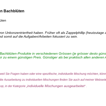
en Bachblüten
üten
on Unkonzentriertheit haben. Früher oft als Zappelphillip (heutzutage
d somit auf die Aufgaben/Arbeiten fokusiert zu sein.
 Bachblüten-Produkte in verschiedenen Grössen (je grösser desto günsti
r zu einem günstigen Preis. Günstiger als bei praktisch allen anderen 
 weil Sie Fragen haben oder eine spezifische, individuelle Mischung möchten, kön
 die Ausarbeitung zu individuellen Mischungen finden Sie auch auf meiner Websei
individuelle Mischungen ausgearbeitet
op, in der Kategorie „
“ .
Flower-Stock), Mineralisiertes Wasser, Ethanoluem (Fine Cognac France / Eau de Vie Germany) Enthält ca. 15.5% Vol. Alkohol. Info: Die Haltbarkeit bzw. die Verbrauchsempfehlung für die vo
men.Bachblüten können nicht überdosiert werden. Deshalb können bei Bedürfnis, nach Ihrem ermessen, auch mehr als 4x pro Tag, Tropfen eingenommen werden.Die Bach-Blüten Tropfen, Globuli, Spr
Tropfen, Sprays, Globuli usw. in einem grösseren Gebinde (z.B. Tropfen 50ml.) anbiete (die meisten anderen Bachblütenanbieter bieten z.B. die Tropfen in 20ml. oder 30ml. Flaschen) sind meine Prod
.
.
e mich gerne auch telefonisch kontaktieren. Bei mir bezahlen Sie nur die Produkte und bei individuell ausgearbeiteten, persönlichen Produkten eine Ausarbeitungspauschale von CHF. 35.00