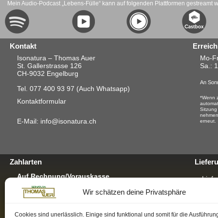
Mein Audio-Podcast „Lebens-Fülle“ kann auf folgenden Plattformen gestreamt 
Kontakt
Erreich
Isonatura – Thomas Auer
Mo-Fr
St. Gallerstrasse 126
Sa.
: 
CH-9032 Engelburg
An Sonn
Tel. 077 400 93 97
(Auch Whatsapp)
*Wenn z
Kontaktformular
automat
Sitzung
nehmen.
E-Mail: info@isonatura.ch
erneut.
Zahlarten
Liefer
Auf Rechnung/Vorauskasse
Liefe
Für E-Banking, Bankauftrag oder mit EZS für
Wir schätzen deine Privatsphäre
Postschalter-Zahlung.
Verp
Für mehr Infos hier klicken
GRAT
Per TWINT
Cookies sind unerlässlich. Einige sind funktional und somit für die Ausführun