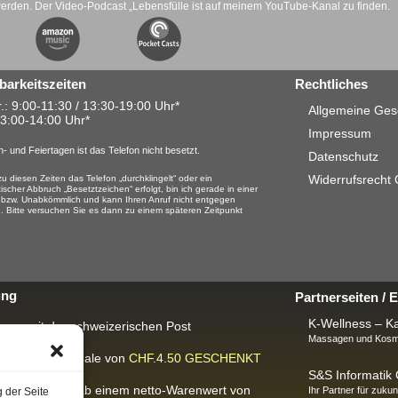
werden. Der Video-Podcast „Lebensfülle ist auf meinem YouTube-Kanal zu finden.
barkeitszeiten
Rechtliches
.: 9:00-11:30 / 13:30-19:00 Uhr*
Allgemeine Ges
13:00-14:00 Uhr*
Impressum
- und Feiertagen ist das Telefon nicht besetzt.
Datenschutz
Widerrufsrecht
u diesen Zeiten das Telefon „durchklingelt“ oder ein
ischer Abbruch „Besetztzeichen“ erfolgt, bin ich gerade in einer
 bzw. Unabkömmlich und kann Ihren Anruf nicht entgegen
 Bitte versuchen Sie es dann zu einem späteren Zeitpunkt
ung
Partnerseiten /
K-Wellness – Ka
rung mit der schweizerischen Post
Massagen und Kosme
ackungspauschale von
CHF.4.50
GESCHENKT
S&S Informati
IS-Lieferung
ab einem netto-Warenwert von
Ihr Partner für zukun
g der Seite