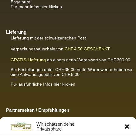
Engelburg
Für mehr Infos hier klicken
Lieferung
Lieferung mit der schweizerischen Post
Verpackungspauschale von
CHF.4.50
GESCHENKT
GRATIS-Lieferung
ab einem netto-Warenwert von CHF.300.00.
Bei Bestellungen unter CHF.35.00 netto-Warenwert erheben wir
eine Aufwandsgebühr von CHF.5.00
<br
Für ausführliche Infos hier klicken
Partnerseiten / Empfehlungen
K-Wellness – Karin Meier
Wir schätzen deine
Massagen und Kosmetik. Gönnen Sie sich was Gutes.
Privatsphäre
S&S Informatik GmbH