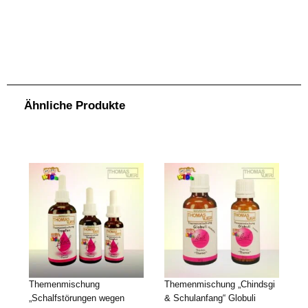
Themenmischung „Selbstvertrauen“ BIO-Globuli KIDS 25g. Zusammensetzung Bach-Blüten-Tropfen. Standard: Original-Bach-Blüten-Essenzen (Flower-
Stock), Mineralisiertes Wasser, Ethanoluem (Fine Cognac France / Eau de Vie Germany) Enthält ca. 15.5% Vol. Alkohol. Info: Die Haltbarkeit bzw. die
Verbrauchsempfehlung für die volle Wirksamkeit beträgt ca. 6 Monate. Anwendung Bach-Blüten Tropfen. Nehmen Sie 4x pro Tag 8 Tropfen. Einfach direkt
aus der Flasche auf die Zunge. Möglichst lange im Mund belassen. Sie können die Tropfen auch in Getränke geben und auf diese Art einnehmen.Bachblüten
können nicht überdosiert werden. Deshalb können bei Bedürfnis, nach Ihrem ermessen, auch mehr als 4x pro Tag, Tropfen eingenommen werden.Die
Bach-Blüten Tropfen, Globuli, Sprays und Roll-Ons gibt es auch als 2er- und 3er-Sets zu einem jeweils dem Set entsprechend günstigeren Preis, als das
Einzelprodukt. Wenn Sie beim Produkt ein Set auswählen, wird der entsprechende (rabattierte) Preis direkt berechnet. Info: Da ich die Tropfen, Sprays,
Globuli usw. in einem grösseren Gebinde (z.B. Tropfen 50ml.) anbiete (die meisten anderen Bachblütenanbieter bieten z.B. die Tropfen in 20ml. oder 30ml.
Flaschen) sind meine Produkte im Verhältnis günstiger als bei vielen anderen Anbietern. Weiters kommt bei den Sets noch der Setpreis (Mengenrabatt) zum
Tragen.Ebenfalls ist bei mir eine Bach-Blüten Beratung im Vorfeld GRATIS. Also wenn Sie Fragen zu den Bachblüten haben, können Sie mich gerne auch
telefonisch kontaktieren. Bei mir bezahlen Sie nur die Produkte und bei individuell ausgearbeiteten, persönlichen Produkten eine Ausarbeitungspauschale
.
.
.
.
von CHF. 35.00
Ähnliche Produkte
Themenmischung
Themenmischung „Chindsgi
„Schalfstörungen wegen
& Schulanfang“ Globuli