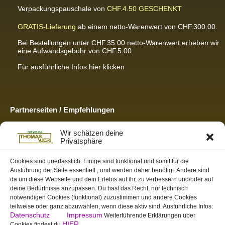
Verpackungspauschale von
CHF.4.50
GESCHENKT
GRATIS-Lieferung
ab einem netto-Warenwert von CHF.300.00.
Bei Bestellungen unter CHF.35.00 netto-Warenwert erheben wir
eine Aufwandsgebühr von CHF.5.00
<br
Für ausführliche Infos hier klicken
Partnerseiten / Empfehlungen
K-Wellness – Karin Meier
Wir schätzen deine
Massagen und Kosmetik. Gönnen Sie sich was Gutes.
Privatsphäre
S&S Informatik GmbH
Ihr Partner für zukunftsorientierte Informatik
Cookies sind unerlässlich. Einige sind funktional und somit für die
Ausführung der Seite essentiell , und werden daher benötigt. Andere sind
Swiss-skymodel
da um diese Webseite und dein Erlebis auf ihr, zu verbessern und/oder auf
opens your eyes
deine Bedürfnisse anzupassen. Du hast das Recht, nur technisch
St. Gallen Info
notwendigen Cookies (funktional) zuzustimmen und andere Cookies
Dein Tor zur Ostschweiz
teilweise oder ganz abzuwählen, wenn diese aktiv sind. Ausführliche Infos:
Datenschutz
Impressum
Weiterführende Erklärungen über
HIER
Cookies findest du