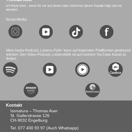
Ich freue mich , wenn Ihr mir auf einem oder mehreren dieser Kanäle folgt und sie
aboniert.
Social Media:
Mein Audio-Podcast „Lebens-Fülle“ kann auf folgenden Plattformen gestreamt
werden. Der Video-Podcast „Lebensfülle ist auf meinem YouTube-Kanal zu
finden.
Kontakt
Isonatura – Thomas Auer
St. Gallerstrasse 126
CH-9032 Engelburg
Tel. 077 400 93 97
(Auch Whatsapp)