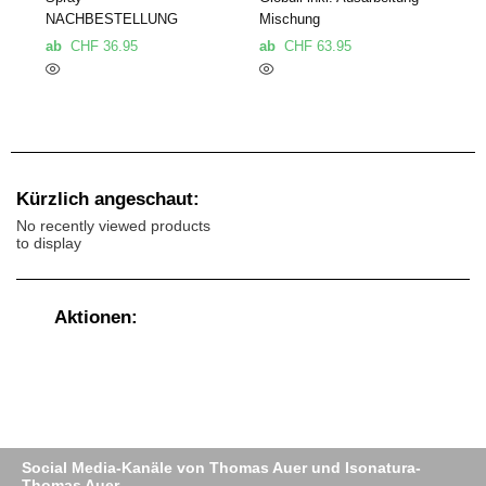
NACHBESTELLUNG
Mischung
ab
CHF
36.95
ab
CHF
63.95
Kürzlich angeschaut:
No recently viewed products
to display
Aktionen:
Social Media-Kanäle von Thomas Auer und Isonatura-
Thomas Auer