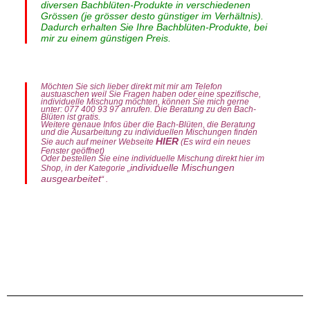
diversen Bachblüten-Produkte in verschiedenen
Grössen (je grösser desto günstiger im Verhältnis).
Dadurch erhalten Sie Ihre Bachblüten-Produkte, bei
mir zu einem günstigen Preis.
Möchten Sie sich lieber direkt mit mir am Telefon
austuaschen weil Sie Fragen haben oder eine spezifische,
individuelle Mischung möchten, können Sie mich gerne
unter: 077 400 93 97 anrufen. Die Beratung zu den Bach-
Blüten ist gratis.
Weitere genaue Infos über die Bach-Blüten, die Beratung
und die Ausarbeitung zu individuellen Mischungen finden
HIER
Sie auch auf meiner Webseite
(Es wird ein neues
Fenster geöffnet)
Oder bestellen Sie eine individuelle Mischung direkt hier im
individuelle Mischungen
Shop, in der Kategorie „
ausgearbeitet
“ .
Bachblüten Themenmischung „Trotzkopfkind – Elternmischung“ Bio-Globuli. Zusammensetzung Bach-Blüten-Tropfen. Standard: Original-Bach-Blüten-
Essenzen (Flower-Stock), Mineralisiertes Wasser, Ethanoluem (Fine Cognac France / Eau de Vie Germany) Enthält ca. 15.5% Vol. Alkohol. Info: Die
Haltbarkeit bzw. die Verbrauchsempfehlung für die volle Wirksamkeit beträgt ca. 6 Monate. Anwendung Bach-Blüten Tropfen. Nehmen Sie 4x pro Tag 8
Tropfen. Einfach direkt aus der Flasche auf die Zunge. Möglichst lange im Mund belassen. Sie können die Tropfen auch in Getränke geben und auf diese Art
einnehmen.Bachblüten können nicht überdosiert werden. Deshalb können bei Bedürfnis, nach Ihrem ermessen, auch mehr als 4x pro Tag, Tropfen
eingenommen werden.Die Bach-Blüten Tropfen, Globuli, Sprays und Roll-Ons gibt es auch als 2er- und 3er-Sets zu einem jeweils dem Set entsprechend
günstigeren Preis, als das Einzelprodukt. Wenn Sie beim Produkt ein Set auswählen, wird der entsprechende (rabattierte) Preis direkt berechnet. Info: Da
ich die Tropfen, Sprays, Globuli usw. in einem grösseren Gebinde (z.B. Tropfen 50ml.) anbiete (die meisten anderen Bachblütenanbieter bieten z.B. die
Tropfen in 20ml. oder 30ml. Flaschen) sind meine Produkte im Verhältnis günstiger als bei vielen anderen Anbietern. Weiters kommt bei den Sets noch der
Setpreis (Mengenrabatt) zum Tragen.Ebenfalls ist bei mir eine Bach-Blüten Beratung im Vorfeld GRATIS. Also wenn Sie Fragen zu den Bachblüten haben,
können Sie mich gerne auch telefonisch kontaktieren. Bei mir bezahlen Sie nur die Produkte und bei individuell ausgearbeiteten, persönlichen Produkten
.
.
.
.
eine Ausarbeitungspauschale von CHF. 35.00